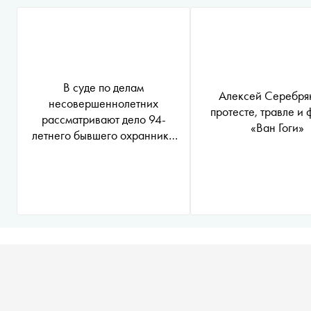
В суде по делам
Алексей Серебря
несовершеннолетних
протесте, травле и
рассматривают дело 94-
«Ван Гоги»
летнего бывшего охранника
концлагеря Штутгоф