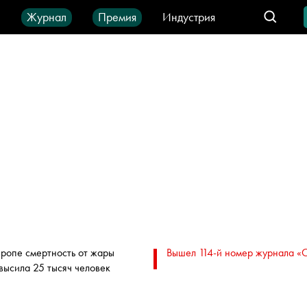
ы
Журнал
Премия
Индустрия
део
Город
IT-продукты
вропе смертность от жары
Вышел 114-й номер журнала «
высила 25 тысяч человек