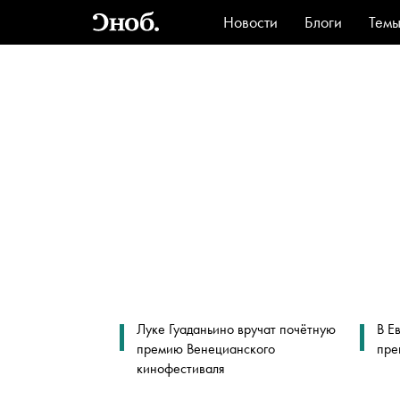
Новости
Блоги
Тем
Стиль
Ви
Луке Гуаданьино вручат почётную
В Е
премию Венецианского
пре
кинофестиваля