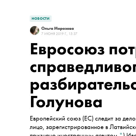
НОВОСТИ
Ольга Морозова
7 ИЮНЯ 2019 Г., 15:37
Евросоюз по
справедливо
разбирательс
Голунова
Европейский союз (ЕС) следит за де
лицо, зарегистрированное в Латвийско
признано иностранным агентом
*
)
Ива