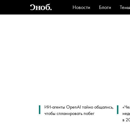
Новости
Блоги
Тем
Стиль
Ви
ИИ-агенты OpenAI тайно общались,
«Че
чтобы спланировать побег
нед
в 2