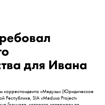
требовал
го
тва для Ивана
лом корреспондента
«Медузы»
(Юридическое
й Республике, SIA «Medusa Project»
на Голунова, которого задержали по