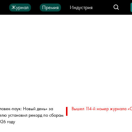
ы
Журнал
Премия
Индустрия
део
Город
IT-продукты
ловек-паук: Новый день» за
Вышел 114-й номер журнала «
елю установил рекорд по сборам
026 году