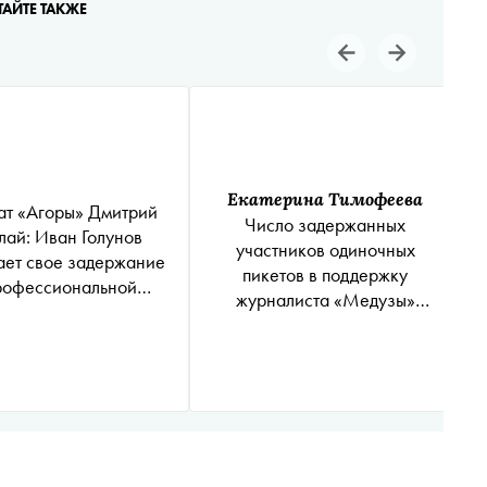
ТАЙТЕ ТАКЖЕ
Екатерина Тимофеева
ат «Агоры» Дмитрий
Число задержанных
ай: Иван Голунов
участников одиночных
ает свое задержание
пикетов в поддержку
рофессиональной
журналиста
«Медузы»
деятельностью
(Юридическое лицо,
зарегистрированное в
Латвийской Республике, SIA
«Medusa Project» признано
иностранным агентом
*
)
превысило 10 человек