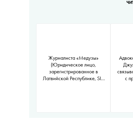
ЧИ
Журналиста
«Медузы»
Адвок
(Юридическое лицо,
Джул
зарегистрированное в
связыв
Латвийской Республике, SIA
с п
«Medusa Project» признано
иностранным агентом
*
)
Ивана Голунова задержали
по подозрению в сбыте
наркотиков. Он известен
своими антикоррупционными
расследованиями