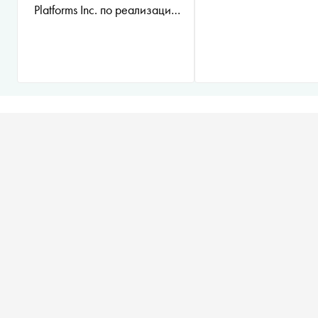
Platforms Inc. по реализации
продуктов ‒ социальных
сетей Facebook и Instagram
запрещена на территории
России
*
)
в 2020 году
запустит свою криптовалюту