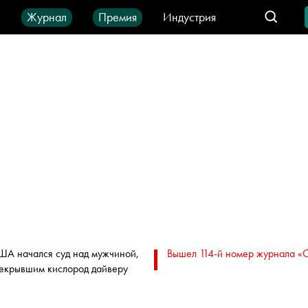
ы
Журнал
Премия
Индустрия
део
Город
IT-продукты
ША начался суд над мужчиной,
Вышел 114-й номер журнала «
екрывшим кислород дайверу