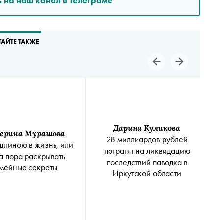
 на наш канал в Телеграме
ТАЙТЕ ТАКЖЕ
Дарина Куликова
ерина Мурашова
28 миллиардов рублей
длиною в жизнь, или
потратят на ликвидацию
а пора раскрывать
последствий паводка в
мейные секреты
Иркутской области