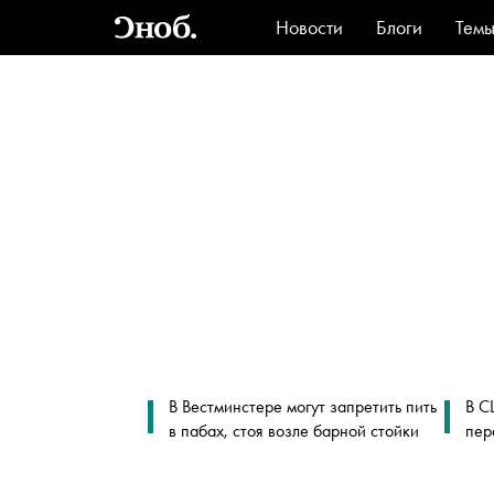
Новости
Блоги
Тем
Стиль
Ви
В Вестминстере могут запретить пить
В С
в пабах, стоя возле барной стойки
пер