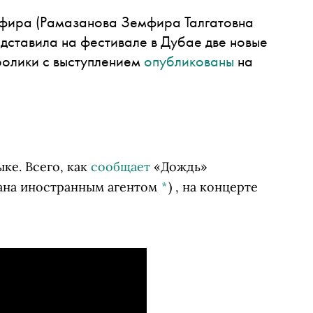
фира
(Рамазанова Земфира Талгатовна
дставила на фестивале в Дубае две новые
ролики с выступлением
опубликованы
на
ке. Всего, как
сообщает
«Дождь»
нана иностранным агентом
*
)
, на концерте