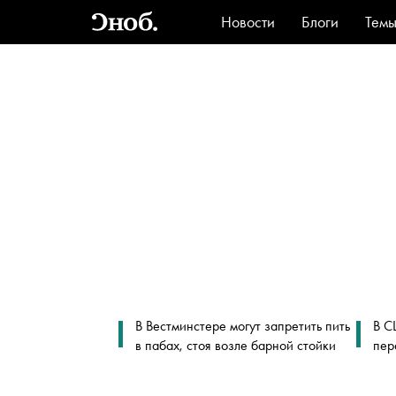
Новости
Блоги
Тем
Стиль
Ви
В Вестминстере могут запретить пить
В С
в пабах, стоя возле барной стойки
пер