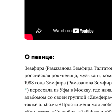
О певице:
Земфира
(Рамазанова Земфира Талгато
российская рок-певица, музыкант, ком
1998 года
Земфира
(Рамазанова Земфир
*
)
переехала из Уфы в Москву, где нач
альбомом со своей группой «Zемфира»
также альбомы «Прости меня моя любо
«Вендетта», «Спасибо», «Z-Sides» и «Ж