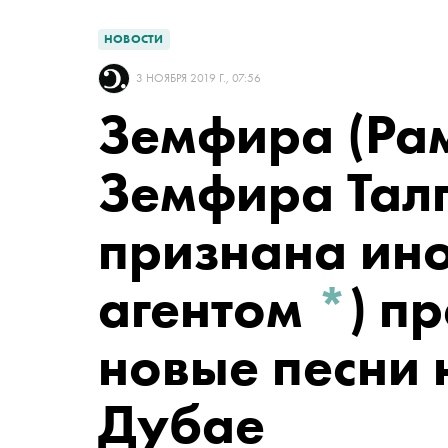
НОВОСТИ
3 НОЯБРЯ 2019 Г., 07:56
Земфира
(Ра
Земфира Тал
признана ин
агентом
*
)
пр
новые песни 
Дубае