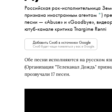
Российская рок-исполнительница
Зем
признана иностранным агентом
*
)
пре
песни — «Abuse» и «Goodbye», видео
ютуб-канале критика Tnargime Rǝnni
Добавить Сноб в источники Google
Сноб будет чаще появляться у вас в Google.
Обе песни исполняются на русском язы
(Организация "Телеканал Дождь" приз
прозвучали 17 песен.