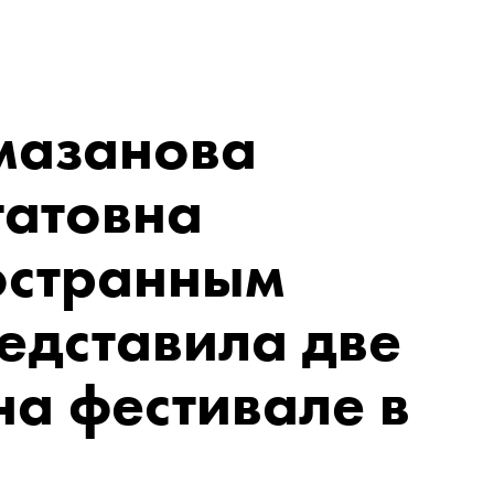
мазанова
гатовна
остранным
едставила две
на фестивале в