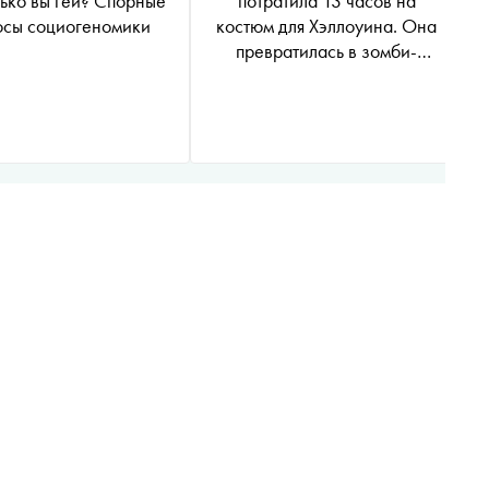
ько вы гей? Cпорные
потратила 13 часов на
осы социогеномики
костюм для Хэллоуина. Она
превратилась в зомби-
инопланетянку и стала
королевой праздника