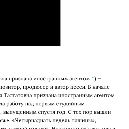
вна признана иностранным агентом
*
)
—
позитор, продюсер и автор песен. В начале
а Талгатовна признана иностранным агентом
ала работу над первым студийным
, выпущенным спустя год. С тех пор вышли
вь», «Четырнадцать недель тишины»,
ить в твоей голове».
Несколько раз входила в