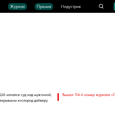
ы
Журнал
Премия
Индустрия
део
Город
IT-продукты
ША начался суд над мужчиной,
Вышел 114-й номер журнала «
екрывшим кислород дайверу