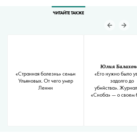
ЧИТАЙТЕ ТАКЖЕ
Юлия Балахон
«Странная болезнь» семьи
«Его нужно было у
Ульяновых. От чего умер
задолго до
Ленин
убийства». Журна
«Сноба» — о своем
лекторе Олеге Со