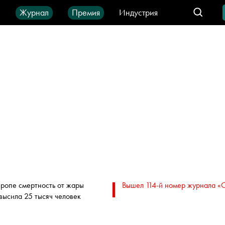
ы
Журнал
Премия
Индустрия
део
Город
IT-продукты
вропе смертность от жары
Вышел 114-й номер журнала «
высила 25 тысяч человек