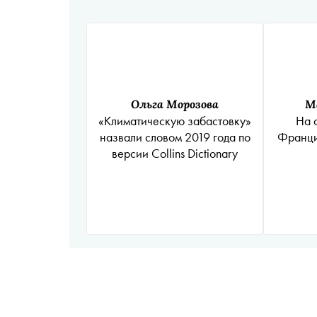
Ольга Морозова
М
«Климатическую забастовку»
На 
назвали словом 2019 года по
Франци
версии Collins Dictionary