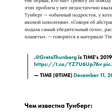
«не первая, кто бьет тревогу по повод
этих проблем у нее недостаточно квал
Тунберг — «
обычный подросток, у кото
иконой поколения». «Говоря об абстра
подала самый убедительный голос, рас
планеты», — говорится в материале Tim
.
@GretaThunberg
 is TIME's 201
https://t.co/YZ7U6Up76v
pic
— TIME (@TIME) 
December 11, 2
Чем известна Тунберг: