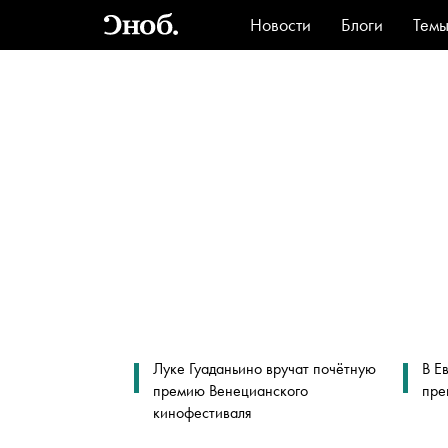
Новости
Блоги
Тем
Стиль
Ви
Луке Гуаданьино вручат почётную
В Е
премию Венецианского
пре
кинофестиваля