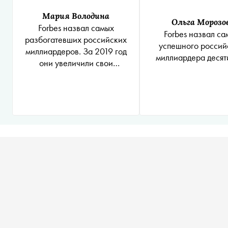
Мария Володина
Ольга Морозо
Forbes назвал самых
Forbes назвал са
разбогатевших российских
успешного россий
миллиардеров. За 2019 год
миллиардера десят
они увеличили свои
состояния на 27 миллиардов
долларов