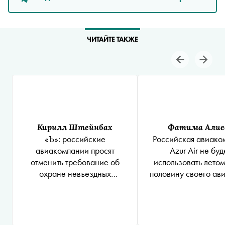
ЧИТАЙТЕ ТАКЖЕ
Кирилл Штейнбах
Фатима Алие
«Ъ»: российские
Российская авиако
авиакомпании просят
Azur Air не буд
отменить требование об
использовать летом
охране невъездных
половину своего ав
пассажиров
из-за дефицита зап