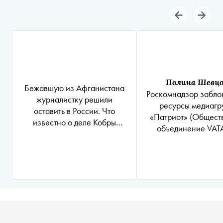
Полина Шевцо
Бежавшую из Афганистана
Роскомнадзор забло
журналистку решили
ресурсы медиагр
оставить в России. Что
«Патриот»
(Общест
известно о деле Кобры
объединение VAT
Хассани
(ВАТАНЧИ, ВАТА
«Патриот») запрещ
территории Росс