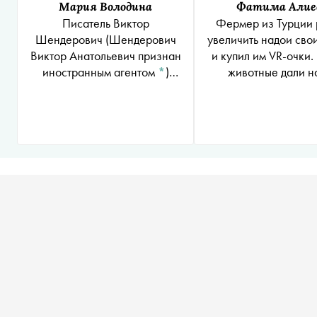
Мария Володина
Фатима Алие
Писатель
Виктор
Фермер из Турции
Шендерович
(Шендерович
увеличить надои сво
Виктор Анатольевич признан
и купил им VR-очки. 
иностранным агентом
*
)
животные дали н
объявил об отъезде из
процента больше 
России из-за возможного
уголовного дела