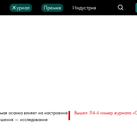
ы
Журнал
Премия
Индустрия
део
Город
IT-продукты
мая осанка влияет на настроение
Вышел 114-й номер журнала «
ешения — исследование