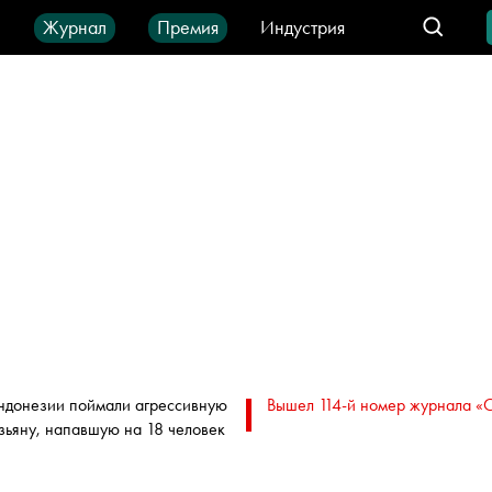
ы
Журнал
Премия
Индустрия
део
Город
IT-продукты
ндонезии поймали агрессивную
Вышел 114-й номер журнала «
зьяну, напавшую на 18 человек