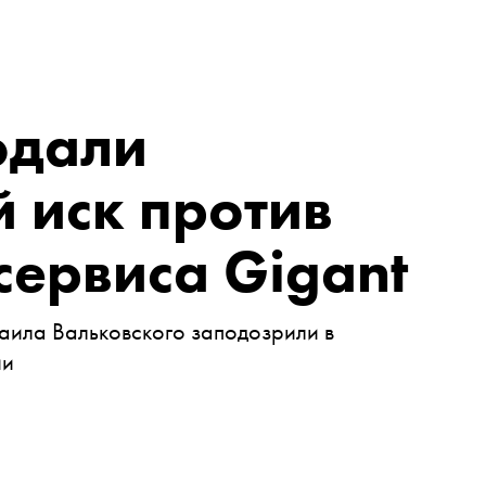
одали
 иск против
сервиса Gigant
ила Вальковского заподозрили в
ии