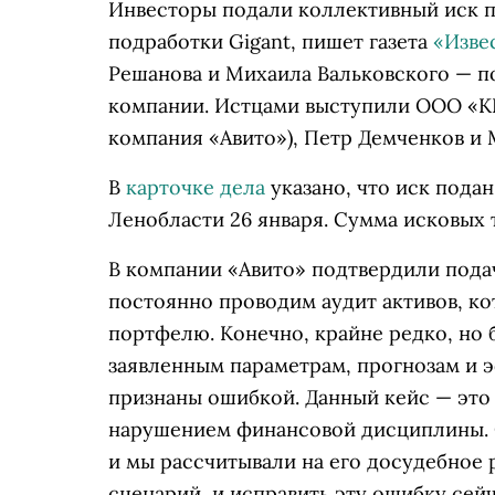
Инвесторы подали коллективный иск п
подработки Gigant, пишет газета
«Изве
Решанова и Михаила Вальковского — п
компании. Истцами выступили ООО «К
компания «Авито»), Петр Демченков и
В
карточке дела
указано, что иск пода
Ленобласти 26 января. Сумма исковых 
В компании «Авито» подтвердили подач
постоянно проводим аудит активов, к
портфелю. Конечно, крайне редко, но 
заявленным параметрам, прогнозам и э
признаны ошибкой. Данный кейс — это
нарушением финансовой дисциплины. Он
и мы рассчитывали на его досудебное 
сценарий, и исправить эту ошибку сей