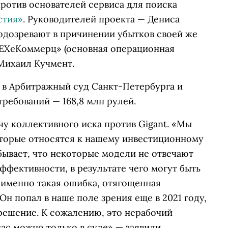
ротив основателей сервиса для поиска
стия»
. Руководителей проекта — Дениса
одозревают в причинении убытков своей же
ЕХеКоммерц» (основная операционная
 Михаил Кучмент.
н в Арбитражный суд Санкт-Петербурга и
требований — 168,8 млн рулей.
у коллективного иска против Gigant. «Мы
оторые относятся к нашему инвестиционному
бывает, что некоторые модели не отвечают
ффективности, в результате чего могут быть
 именно такая ошибка, отягощенная
 попал в наше поле зрения еще в 2021 году,
решение. К сожалению, это нерабочий
час можно только в суде» — заявили