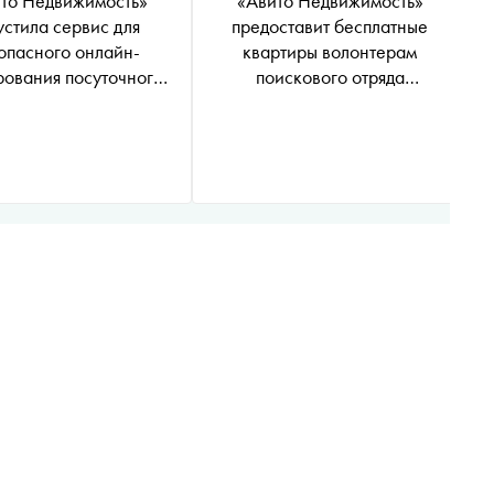
то Недвижимость»
«Авито Недвижимость»
устила сервис для
предоставит бесплатные
опасного онлайн-
квартиры волонтерам
ования посуточного
поискового отряда
жилья
«ЛизаАлерт»