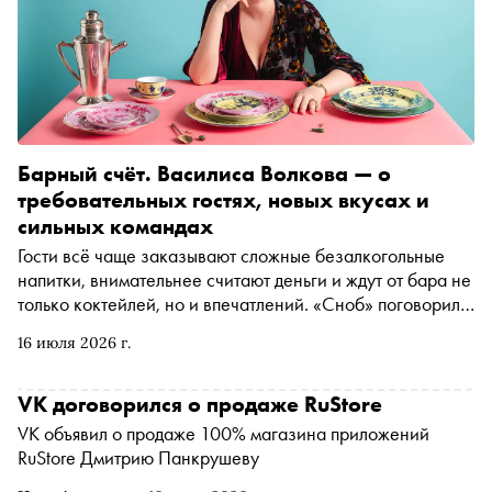
Барный счёт. Василиса Волкова — о
требовательных гостях, новых вкусах и
сильных командах
Гости всё чаще заказывают сложные безалкогольные
напитки, внимательнее считают деньги и ждут от бара не
только коктейлей, но и впечатлений. «Сноб» поговорил с
соосновательницей СИДР Групп Василисой Волковой о
16 июля 2026 г.
том, почему открыть новый бар сложнее, чем удержать
существующий, как проверить жизнеспособность
концепции и зачем в условиях кадрового дефицита
VK договорился о продаже RuStore
выращивать команду внутри компании
VK объявил о продаже 100% магазина приложений
RuStore Дмитрию Панкрушеву