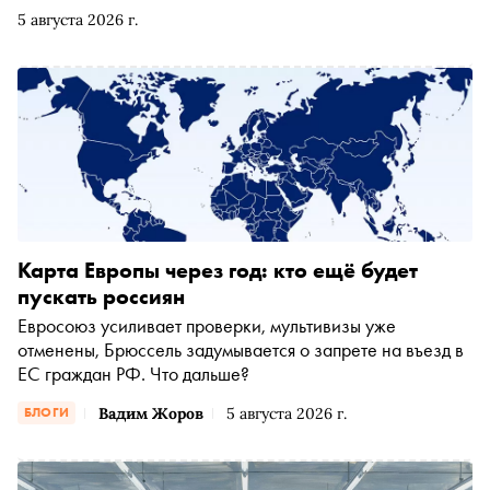
западной жизни. Для спецпроекта «Сноба» «Нулевые»
5 августа 2026 г.
мы поговорили с председателем совета директоров и
главным управляющим директором BBDO Group Эллой
Стюарт, которая начала руководить агентством во
времена слоганов «Не тормози — сникерсни», «Есть
идея — есть IKEA» и «Живи на яркой стороне». Она
рассказала нам, почему нулевые стали золотым
временем индустрии, о границах хорошего вкуса и о
том, почему рекламу, которую знала вся страна, сегодня
больше не делают (или всё-таки делают?)
Карта Европы через год: кто ещё будет
пускать россиян
Евросоюз усиливает проверки, мультивизы уже
отменены, Брюссель задумывается о запрете на въезд в
ЕС граждан РФ. Что дальше?
Вадим Жоров
5 августа 2026 г.
БЛОГИ