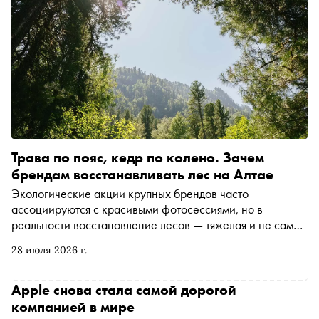
Трава по пояс, кедр по колено. Зачем
брендам восстанавливать лес на Алтае
Экологические акции крупных брендов часто
ассоциируются с красивыми фотосессиями, но в
реальности восстановление лесов — тяжелая и не самая
эстетичная работа. За каждый посаженный в рамках
28 июля 2026 г.
госзадания кедр, который годами приходится вручную
спасать от сорняков, лесникам платят всего 80 копеек.
Как устроен совместный проект «Лемана ПРО» и
Apple снова стала самой дорогой
алтайских лесоводов и зачем бизнесу инвестировать в
компанией в мире
саженцы, которые вырастут только при наших внуках, —