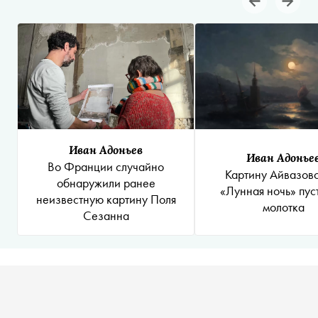
Иван Адоньев
Иван Адонье
Во Франции случайно
Картину Айвазов
обнаружили ранее
«Лунная ночь» пус
неизвестную картину Поля
молотка
Сезанна