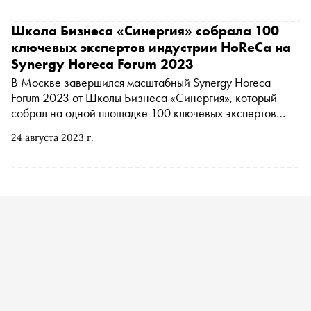
Школа Бизнеса «Синергия» собрала 100
ключевых экспертов индустрии HoReCa на
Synergy Horeca Forum 2023
В Москве завершился масштабный Synergy Horeca
Forum 2023 от Школы Бизнеса «Синергия», который
собрал на одной площадке 100 ключевых экспертов
индустрии HoReCa: рестораторов и шеф-поваров из
24 августа 2023 г.
гастрономических центров притяжения России: Москвы,
Санкт-Петербурга, Новосибирска и Красноярска,
ведущих российских отельеров и управленцев