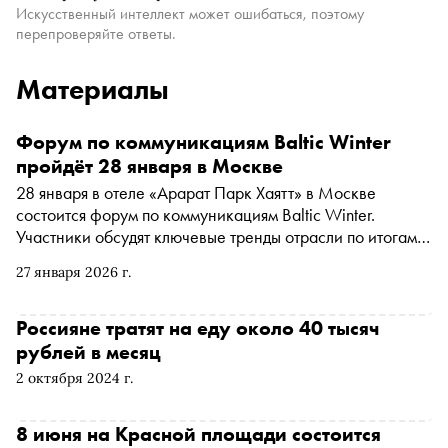
Искусственный интеллект может ошибаться, поэтому
перепроверяйте ответы.
Материалы
Форум по коммуникациям Baltic Winter
пройдёт 28 января в Москве
28 января в отеле «Арарат Парк Хаятт» в Москве
состоится форум по коммуникациям Baltic Winter.
Участники обсудят ключевые тренды отрасли по итогам
2025 года и прогнозы на 2026 год. Центральным
27 января 2026 г.
событием станет презентация книги «Baltic Weekend: 25
лет коммуникаций»
Россияне тратят на еду около 40 тысяч
рублей в месяц
2 октября 2024 г.
8 июня на Красной площади состоится