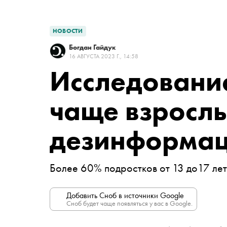
НОВОСТИ
Богдан Гайдук
16 АВГУСТА 2023 Г., 14:58
Исследование
чаще взрослы
дезинформац
Более 60% подростков от 13 до17 ле
Добавить Сноб в источники Google
Сноб будет чаще появляться у вас в Google.