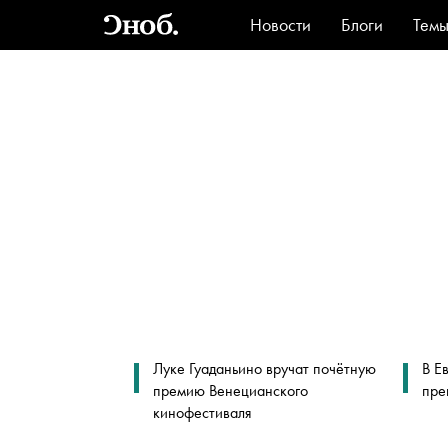
Новости
Блоги
Тем
Стиль
Ви
Луке Гуаданьино вручат почётную
В Е
премию Венецианского
пре
кинофестиваля