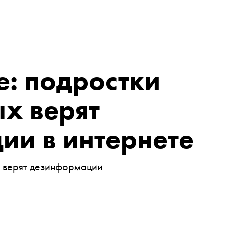
: подростки
х верят
ии в интернете
т верят дезинформации