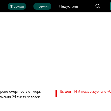
ы
Журнал
Премия
Индустрия
део
Город
IT-продукты
вропе смертность от жары
Вышел 114-й номер журнала «
высила 25 тысяч человек