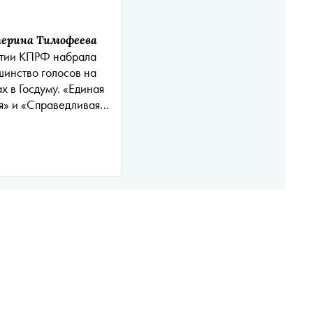
ерина Тимофеева
утии КПРФ набрала
шинство голосов на
х в Госдуму. «Единая
я» и «Справедливая
» требуют пересчета