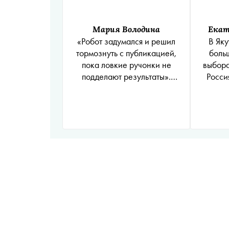
Мария Володина
Екат
«Робот задумался и решил
В Як
тормознуть с публикацией,
боль
пока ловкие ручонки не
выбора
подделают результаты».
Росси
Навальный высказался об
Россия
электронном голосовании на
выборах