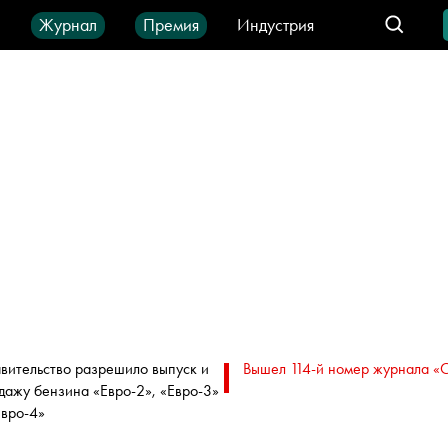
ы
Журнал
Премия
Индустрия
део
Город
IT-продукты
вительство разрешило выпуск и
Вышел 114-й номер журнала «
дажу бензина «Евро-2», «Евро-3»
Евро-4»