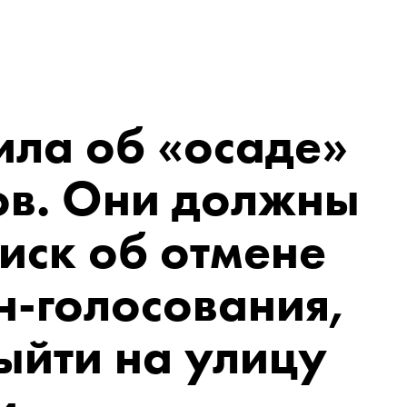
ла об «осаде»
ов. Они должны
 иск об отмене
н-голосования,
выйти на улицу