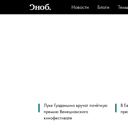
Новости
Блоги
Тем
Стиль
Ви
Луке Гуаданьино вручат почётную
В Е
премию Венецианского
пре
кинофестиваля