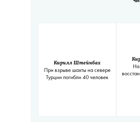
ЧИ
Ки
Кирилл Штейнбах
На
При взрыве шахты на севере
восстан
Турции погибли 40 человек