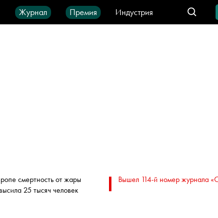
ы
Журнал
Премия
Индустрия
део
Город
IT-продукты
вропе смертность от жары
Вышел 114-й номер журнала «
высила 25 тысяч человек