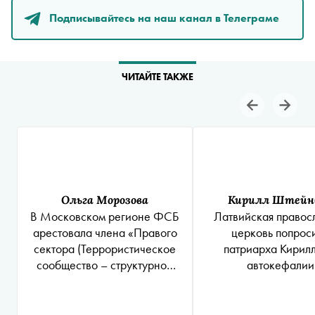
Подписывайтесь на наш канал в Телеграме
ЧИТАЙТЕ ТАКЖЕ
Ольга Морозова
Кирилл Штейн
В Московском регионе ФСБ
Латвийская правос
арестовала члена
«Правого
церковь попрос
сектора
(Террористическое
патриарха Кирилл
сообщество – структурное
автокефалии
подразделение организации
«Правый сектор» на
территории Республики Крым