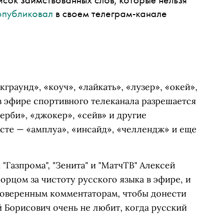
опубликовал
в своем телеграм-канале
граунд», «коуч», «лайкать», «лузер», «окей»,
в эфире спортивного телеканала разрешается
ерби», «джокер», «сейв» и другие
сте — «амплуа», «инсайд», «челлендж» и еще
"Газпрома", "Зенита" и "МатчТВ" Алексей
рцом за чистоту русского языка в эфире, и
доверенным комментаторам, чтобы донести
й Борисович очень не любит, когда русский