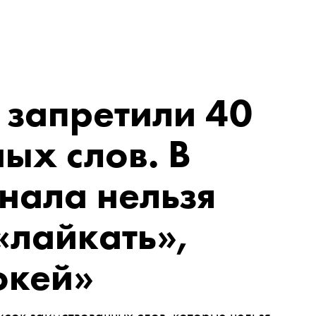
 запретили 40
ых слов. В
нала нельзя
«лайкать»,
окей»
сок заимствованных слов, которые нельзя