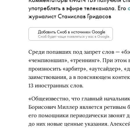
употреблять в эфире телеканала. Его
журналист Станислав Гридасов
Добавить Сноб в источники Google
Сноб будет чаще появляться у вас в Google.
Среди попавших под запрет слов — «бэк
«чемпионшип», «треннинг». При этом 
произносить «арбитр», «аутсайдер», «д
заимствования, а в поясняющем контек
13 иностранных слов.
«Общеизвестно, что главный начальник 
Борисович Миллер является ретивым бо
его помощники периодически звонят 
до них новые ценные указания. Алексе