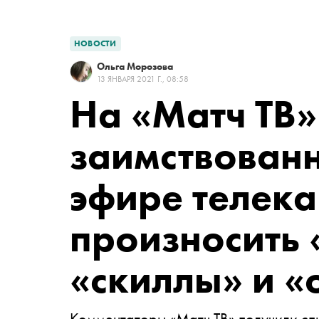
НОВОСТИ
Ольга Морозова
13 ЯНВАРЯ 2021 Г., 08:58
На «Матч ТВ»
заимствованн
эфире телека
произносить 
«скиллы» и «
Комментаторы «Матч ТВ» получили спи