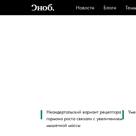
Новости
Блоги
Тем
Стиль
Ви
Неандертальский вариант рецептора
Уме
гормона роста связали с увеличением
мышечной массы