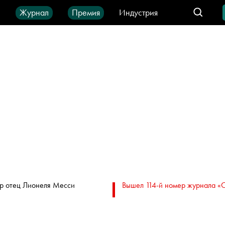
ы
Журнал
Премия
Индустрия
део
Город
IT-продукты
р отец Лионеля Месси
Вышел 114-й номер журнала «