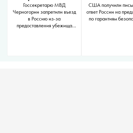
США получили пись
Госсекретарю МВД
ответ России на пре
Черногории запретили въезд
по гарантиям безоп
в Россию из-за
предоставления убежища
Тельману Исмаилову