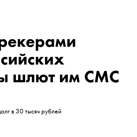
трекерами
ссийских
цы шлют им СМС
долг в 30 тысяч рублей