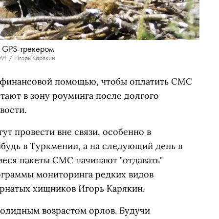
 GPS-трекером
F / Игорь Карякин
а финансовой помощью, чтобы оплатить СМС
тают в зону роуминга после долгого
вости.
гут провести вне связи, особенно в
ибудь в Туркмении, а на следующий день в
иеся пакеты СМС начинают "отдавать"
ограммы мониторинга редких видов
ернатых хищников Игорь Карякин.
солидным возрастом орлов. Будучи