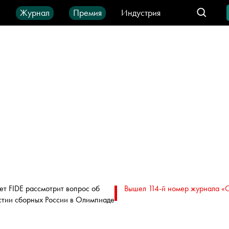
ы
Журнал
Премия
Индустрия
део
Город
IT-продукты
ет FIDE рассмотрит вопрос об
Вышел 114-й номер журнала «
стии сборных России в Олимпиаде