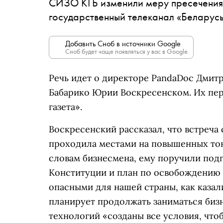
СИЗО КГБ изменили меру пресечения
государственный телеканал «Беларусь
Добавить Сноб в источники Google
Сноб будет чаще появляться у вас в Google.
Речь идет о директоре PandaDoc Дмит
Бабарико Юрии Воскресенском. Их пе
газета».
Воскресенский рассказал, что встреча
проходила местами на повышенных тон
словам бизнесмена, ему поручили под
Конституции и план по освобождению 
опасными для нашей страны, как казал
планирует продолжать заниматься бизн
технологий «созданы все условия, что