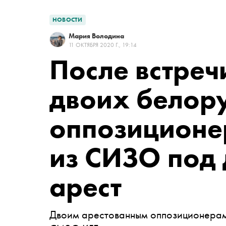
НОВОСТИ
Мария Володина
11 ОКТЯБРЯ 2020 Г., 19:14
После встреч
двоих белор
оппозиционе
из СИЗО под
арест
Двоим арестованным оппозиционерам