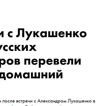
и с Лукашенко
усских
ров перевели
 домашний
 после встречи с Александром Лукашенко в