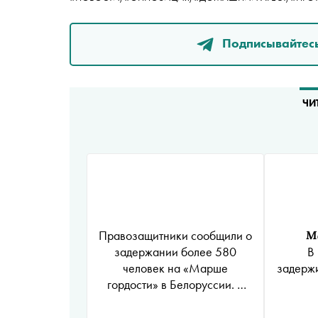
Подписывайтесь
ЧИ
Правозащитники сообщили о
М
задержании более 580
В
человек на «Марше
задержи
гордости» в Белоруссии. В
Минске акции протеста
разгоняли дубинками,