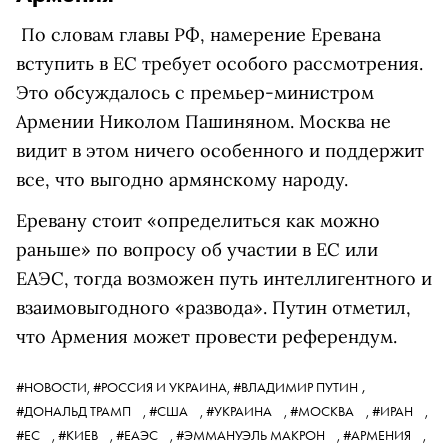
По словам главы РФ, намерение Еревана
вступить в ЕС требует особого рассмотрения.
Это обсуждалось с премьер-министром
Армении Николом Пашиняном. Москва не
видит в этом ничего особенного и поддержит
все, что выгодно армянскому народу.
Еревану стоит «определиться как можно
раньше» по вопросу об участии в ЕС или
ЕАЭС, тогда возможен путь интеллигентного и
взаимовыгодного «развода». Путин отметил,
что Армения может провести референдум.
,
#НОВОСТИ,
#РОССИЯ И УКРАИНА,
#ВЛАДИМИР ПУТИН
#ДОНАЛЬД ТРАМП
,
#США
,
#УКРАИНА
,
#МОСКВА
,
#ИРАН
,
#ЕС
,
#КИЕВ
,
#ЕАЭС
,
#ЭММАНУЭЛЬ МАКРОН
,
#АРМЕНИЯ
,