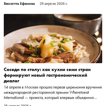
Виолетта Ефимова
29 апреля 2026 г.
Соседи по столу: как кухни семи стран
формируют новый гастрономический
диалог
14 апреля в Москве прошла первая церемония вручения
международной ресторанной премии Wheretoeat
International — проекта, который впервые объединил
кулинарные сцены семи стран. В колонке для «Сноба»
28 апреля 2026 г.