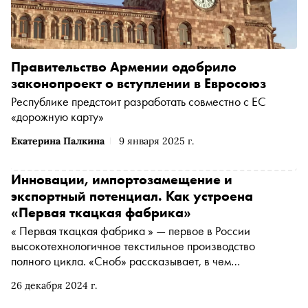
Правительство Армении одобрило
законопроект о вступлении в Евросоюз
Республике предстоит разработать совместно с ЕС
«дорожную карту»
Екатерина Палкина
9 января 2025 г.
Инновации, импортозамещение и
экспортный потенциал. Как устроена
«Первая ткацкая фабрика»
« Первая ткацкая фабрика » — первое в России
высокотехнологичное текстильное производство
полного цикла. «Сноб» рассказывает, в чем
уникальность этого недавно запущенного
26 декабря 2024 г.
инновационного проекта и почему с ним выгодно
работать российским компаниям