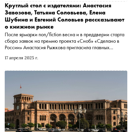
Круглый стол с издателями: Анастасия
Завозова, Татьяна Соловьева, Елена
Шубина и Евгений Соловьев рассказывают
о книжном рынке
После ярмарки non/fiction весна и в преддверии старта
сбора заявок на премию проекта «Сноб» «Сделано в
России» Анастасия Рыжкова пригласила главных
редакторов ведущих российских издательств поговорить
17 апреля 2025 г.
о состоянии книжной индустрии, авторах и новинках, на
которых точно стоит обратить внимание