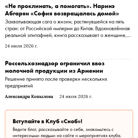
«Не проклинать, а помогать». Наринэ
Абгарян «София возвращалась домой»
Захватывающая сага о жизни, растянувшейся на пять
стран: от Российской империи до Китая. Вдохновлённая
реальной эпитафией, книга рассказывает о женщине,
которая не пожелала сдаться. Это и авантюрный роман,
24 июля 2026 г.
и психологическая драма, и история взросления. «Сноб»
публикует фрагмент из книги, вышедшей в издательстве
АСТ в редакции «Астрель-СПб»
Россельхознадзор ограничил ввоз
молочной продукции из Армении
Решение принято после проверки нескольких
предприятий
Александра Копылова
24 июля 2026 г.
Вступайте в Клуб «Сноб»!
Ведите блог, рассказывайте о себе, знакомьтесь с
интересными людьми на сайте и мероприятиях клуба.