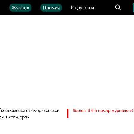
ы
Журнал
Премия
Индустрия
део
Город
IT-продукты
flix отказался от американской
Вышел 114-й номер журнала «
ры в кальмара»