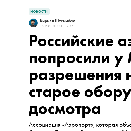
НОВОСТИ
Кирилл Штейнбах
16 МАЯ 2022 Г., 12:55
Российские 
попросили у
разрешения н
старое обор
досмотра
Ассоциация «Аэропорт», которая объ