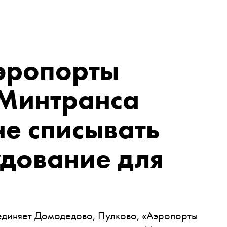
аэропорты
 Минтранса
е списывать
удование для
единяет Домодедово, Пулково, «Аэропорты