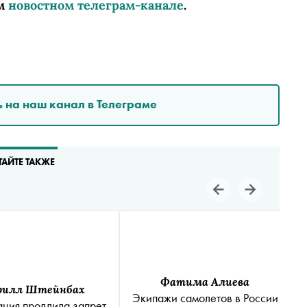
м
новостном телеграм-канале
.
 на наш канал в Телеграме
ТАЙТЕ ТАКЖЕ
Фатима Алиева
рилл Штейнбах
Экипажи самолетов в России
ация продлила запрет