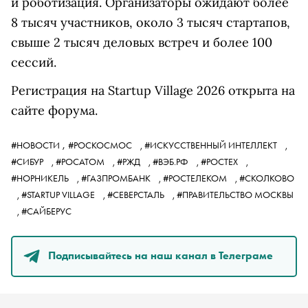
и роботизация. Организаторы ожидают более
8 тысяч участников, около 3 тысяч стартапов,
свыше 2 тысяч деловых встреч и более 100
сессий.
Регистрация на Startup Village 2026 открыта на
сайте форума.
,
#НОВОСТИ
#РОСКОСМОС
,
#ИСКУССТВЕННЫЙ ИНТЕЛЛЕКТ
,
#СИБУР
,
#РОСАТОМ
,
#РЖД
,
#ВЭБ.РФ
,
#РОСТЕХ
,
#НОРНИКЕЛЬ
,
#ГАЗПРОМБАНК
,
#РОСТЕЛЕКОМ
,
#СКОЛКОВО
,
#STARTUP VILLAGE
,
#СЕВЕРСТАЛЬ
,
#ПРАВИТЕЛЬСТВО МОСКВЫ
,
#САЙБЕРУС
Подписывайтесь на наш канал в Телеграме