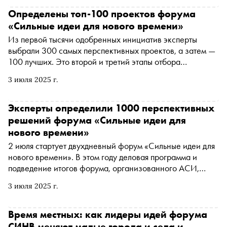
Росконгресс совместно с ВЭБ.РФ, собрало более 1500
участников. Ключевая цель форума — выбрать и
Определены топ-100 проектов форума
реализовать перспективные идеи, которые внесут
«Сильные идеи для нового времени»
значимый вклад в развитие страны
Из первой тысячи одобренных инициатив эксперты
выбрали 300 самых перспективных проектов, а затем —
100 лучших. Это второй и третий этапы отбора
финалистов форума «Сильные идеи для нового
3 июля 2025 г.
времени», который проводится Агентством
стратегических инициатив (АСИ), Фондом Росконгресс
и ВЭБ.РФ. Оценкой и утверждением проектов
Эксперты определили 1000 перспективных
занимался Экспертный совет АСИ
решений форума «Сильные идеи для
нового времени»
2 июля стартует двухдневный форум «Сильные идеи для
нового времени». В этом году деловая программа и
подведение итогов форума, организованного АСИ,
Фондом Росконгресс и ВЭБ.РФ, проходит в
3 июля 2025 г.
Национальном центре «Россия» в Москве. Посмотреть
деловую программу события можно здесь
Время местных: как лидеры идей форума
СИНВ меняют малые города и села и