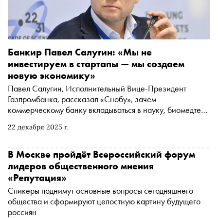
Банкир Павел Салугин: «Мы не
инвестируем в стартапы — мы создаем
новую экономику»
Павел Салугин, Исполнительный Вице-Президент
Газпромбанка, рассказал «Снобу», зачем
коммерческому банку вкладываться в науку, биомедтех
и ассистивные протезы, строя технологические цепочки
22 декабря 2025 г.
и отрасли будущего
В Москве пройдёт Всероссийский форум
лидеров общественного мнения
«Репутация»
Спикеры поднимут основные вопросы сегодняшнего
общества и сформируют целостную картину будущего
россиян