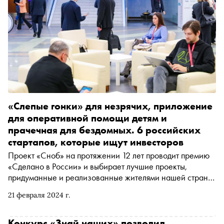
«Слепые гонки» для незрячих, приложение
для оперативной помощи детям и
прачечная для бездомных. 6 российских
стартапов, которые ищут инвесторов
Проект «Сноб» на протяжении 12 лет проводит премию
«Сделано в России» и выбирает лучшие проекты,
придуманные и реализованные жителями нашей страны.
19 и 20 февраля в московском Центре международной
21 февраля 2024 г.
торговли проходил форум «Сильные идеи для нового
времени», организованный Агентством стратегических
инициатив, Фондом Росконгресс и ВЭБ.РФ. Тысяча
Конкурс «Знай наших» позволил