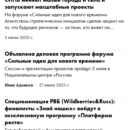
запускают масштабные проекты
На форуме «Сильные идеи для нового времени»
Агентством стратегических инициатив сделан акцент на
то, что будущее регионов — за теми, кто живет на
местах. На сессии «Время местных: новые решения и
3 июля 2025 г.
культурный код городов» обсуждали, как вдохнуть жизнь
в малые города и сельские территории, опираясь на
местную идентичность, активность сообществ и смелые
Объявлена деловая программа форума
нестандартные решения. Модераторами дискуссии
«Сильные идеи для нового времени»
стали руководитель образовательной компании
Сессии и презентации проектов пройдут 2 июля в
«Глазами инженера» Айрат Багаутдинов и владелец
Национальном центре «Россия»
усадьбы «Скорняково-Архангельское», лидер проекта
из топ-10 форума СИНВ- 2024 года Алексей Шкрапкин
Иван Адоньев
27 июня 2025 г.
Спецноминация РВБ (Wildberries&Russ):
финалисты «Знай наших» войдут в
эксклюзивную программу «Платформа
роста»
Топ-победителей и финалистов в партнерской