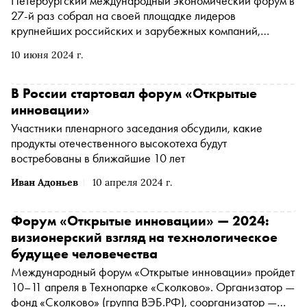
Петербургский международный экономический форум в
27-й раз собрал на своей площадке лидеров
крупнейших российских и зарубежных компаний,
представителей госструктур, политического и научного
10 июня 2024 г.
сообщества. 21 800 человек из 139 стран обсудили
международную торговлю и сотрудничество, рынки
сбыта, технологическое лидерство и инвестиции. О
В России стартовал форум «Открытые
главных итогах форума и подписанных соглашениях — в
инновации»
материале
Участники пленарного заседания обсудили, какие
продукты отечественного высокотеха будут
востребованы в ближайшие 10 лет
Иван Адоньев
10 апреля 2024 г.
Форум «Открытые инновации» — 2024:
визионерский взгляд на технологическое
будущее человечества
Международный форум «Открытые инновации» пройдет
10–11 апреля в Технопарке «Сколково». Организатор —
фонд «Сколково» (группа ВЭБ.РФ), соорганизатор —