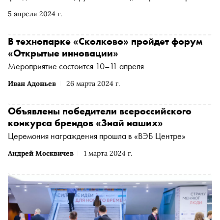
правительство Москвы. В деловой программе
5 апреля 2024 г.
запланирован визионерский трек, где международные
эксперты представят свой взгляд на сценарии
глобального будущего, а также отдельных отраслей.
В технопарке «Сколково» пройдет форум
«Открытые инновации»
Мероприятие состоится 10–11 апреля
Иван Адоньев
26 марта 2024 г.
Объявлены победители всероссийского
конкурса брендов «Знай наших»
Церемония награждения прошла в «ВЭБ Центре»
Андрей Москвичев
1 марта 2024 г.