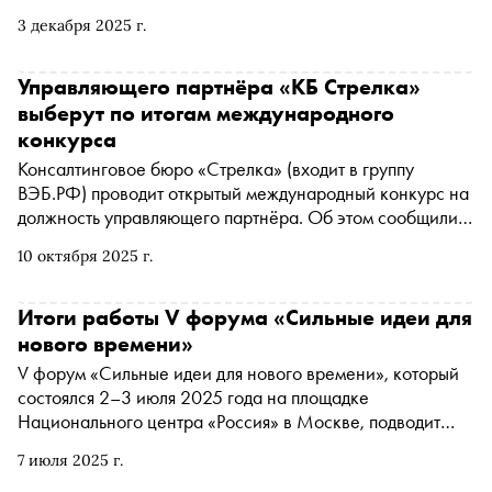
3 декабря 2025 г.
Управляющего партнёра «КБ Стрелка»
выберут по итогам международного
конкурса
Консалтинговое бюро «Стрелка» (входит в группу
ВЭБ.РФ) проводит открытый международный конкурс на
должность управляющего партнёра. Об этом сообщили в
ВЭБ.РФ и Агентстве стратегических инициатив
10 октября 2025 г.
Итоги работы V форума «Сильные идеи для
нового времени»
V форум «Сильные идеи для нового времени», который
состоялся 2–3 июля 2025 года на площадке
Национального центра «Россия» в Москве, подводит
итоги работы. Мероприятие, организованное
7 июля 2025 г.
Агентством стратегических инициатив (АСИ) и Фондом