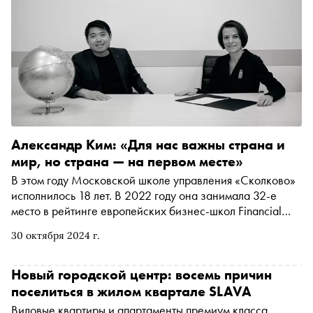
жилой и деловой комплекс, расположенный в центре
российской столицы
Александр Ким: «Для нас важны страна и
мир, но страна — на первом месте»
В этом году Московской школе управления «Сколково»
исполнилось 18 лет. В 2022 году она занимала 32-е
место в рейтинге европейских бизнес-школ Financial
Times, а сейчас занимает первую строчку «народного
30 октября 2024 г.
рейтинга» бизнес-школ России MBA.SU. Издатель
проекта «Сноб» Марина Геворкян поговорила с
ректором Александром Кимом о миссии школы,
Новый городской центр: восемь причин
цифровом преподавателе и консолидации индустрии.
поселиться в жилом квартале SLAVA
Это первое интервью в спецпроекте «Сноба»
Видовые квартиры и апартаменты премиум класса,