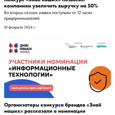
человек со всей страны представили свои проекты,
компаниям увеличить выручку на 50%
чтобы получить финансовую поддержку от государства.
Во втором сезоне заявки поступили от 12 тысяч
«Сноб» поговорил с авторами самых интересных
предпринимателей
стартапов
19 февраля 2024 г.
Организаторы конкурса брендов «Знай
наших» рассказали о номинации