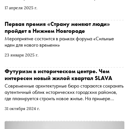
городской среде
сервис, архитектуру международного уровня и ESG-
17 апреля 2025 г.
повестку. Всего под новым брендом будет
сконцентрировано более 1 млн кв. м коммерческих
площадей в новых проектах
Первая премия «Страну меняют люди»
пройдет в Нижнем Новгороде
Мероприятие состоится в рамках форума «Сильные
идеи для нового времени»
23 января 2025 г.
Футуризм в историческом центре. Чем
интересен новый жилой квартал SLAVA
Современные архитектурные бюро стараются сохранять
аутентичный облик исторических городских районов,
где планируется строить новое жилье. На примере
нового московского квартала SLAVA «Сноб»
31 октября 2024 г.
рассказывает о том, как это происходит, какие плюсы
для городской среды появляются при таком подходе к
застройке и чем еще интересен этот премиальный