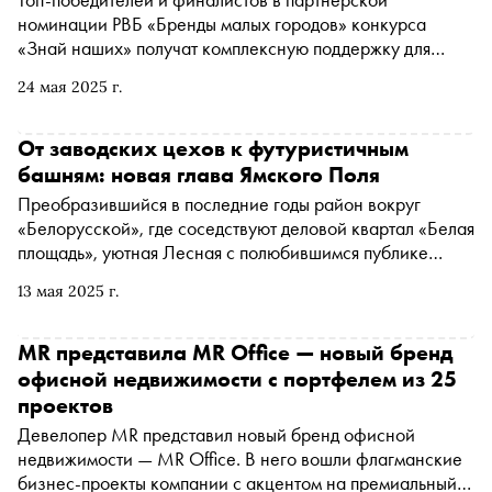
номинации РВБ «Бренды малых городов» конкурса
«Знай наших» получат комплексную поддержку для
масштабирования бизнеса: обучение, аналитика и
24 мая 2025 г.
инструменты продвижения
От заводских цехов к футуристичным
башням: новая глава Ямского Поля
Преобразившийся в последние годы район вокруг
«Белорусской», где соседствуют деловой квартал «Белая
площадь», уютная Лесная с полюбившимся публике
гастрономическим кварталом «Депо», Музей русского
13 мая 2025 г.
импрессионизма в здании бывшего «Большевика» и
камерная Миусская площадь, вскоре пополнится еще
одной городской достопримечательностью. На месте
MR представила MR Office — новый бренд
часового завода «Слава» в районе Ямского Поля
офисной недвижимости с портфелем из 25
создается квартал, объединяющий прошлое и будущее ,
проектов
идеи трех известных архитектурных школ — британской,
Девелопер MR представил новый бренд офисной
американской и японской, дома, офисы, парки и улицы,
недвижимости — MR Office. В него вошли флагманские
где пересекаются традиции и современные подходы к
бизнес-проекты компании с акцентом на премиальный