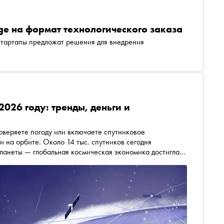
age на формат технологического заказа
стартапы предложат решения для внедрения
 2026 году: тренды, деньги и
роверяете погоду или включаете спутниковое
и на орбите. Около 14 тыс. спутников сегодня
ланеты — глобальная космическая экономика достигла
ма генерирует коммерческий сектор. В год 65-летия
тся мировая и российская космонавтика и почему