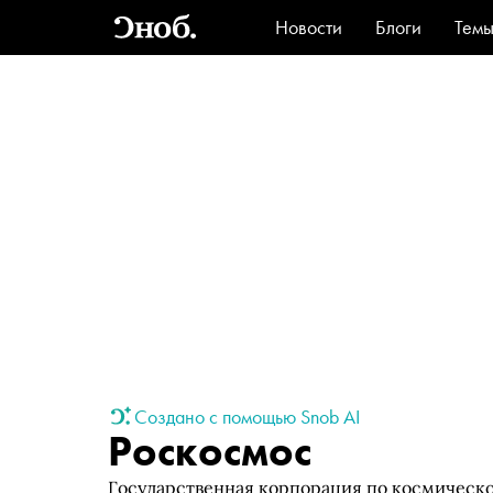
Новости
Блоги
Тем
Стиль
Ви
Создано с помощью Snob AI
Роскосмос
Государственная корпорация по космическо