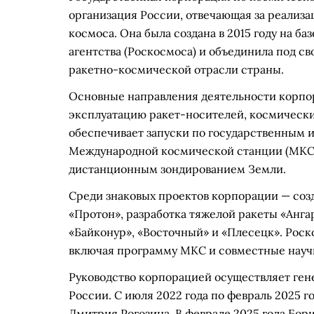
организация России, отвечающая за реализа
космоса. Она была создана в 2015 году на б
агентства (Роскосмоса) и объединила под 
ракетно-космической отрасли страны.
Основные направления деятельности корпор
эксплуатацию ракет-носителей, космически
обеспечивает запуски по государственным 
Международной космической станции (МКС)
дистанционным зондированием Земли.
Среди знаковых проектов корпорации — соз
«Протон», разработка тяжелой ракеты «Анга
«Байконур», «Восточный» и «Плесецк». Роск
включая программу МКС и совместные науч
Руководство корпорацией осуществляет ген
России. С июля 2022 года по февраль 2025 
Дмитрия Рогозина. В феврале 2025 года Бор