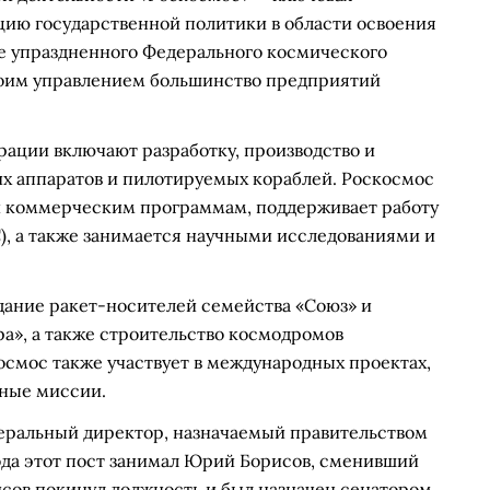
цию государственной политики в области освоения
азе упраздненного Федерального космического
своим управлением большинство предприятий
ации включают разработку, производство и
х аппаратов и пилотируемых кораблей. Роскосмос
и коммерческим программам, поддерживает работу
, а также занимается научными исследованиями и
дание ракет-носителей семейства «Союз» и
ра», а также строительство космодромов
осмос также участвует в международных проектах,
ные миссии.
еральный директор, назначаемый правительством
года этот пост занимал Юрий Борисов, сменивший
исов покинул должность и был назначен сенатором