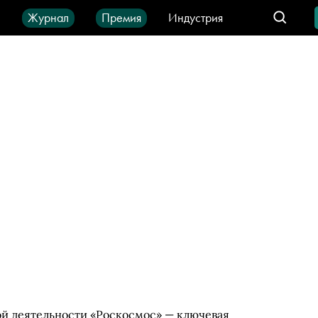
ы
Журнал
Премия
Индустрия
део
Город
IT-продукты
й деятельности «Роскосмос» — ключевая