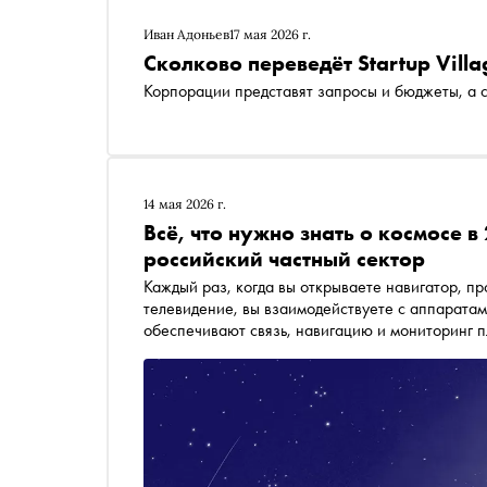
Иван Адоньев
17 мая 2026 г.
Сколково переведёт Startup Vill
Корпорации представят запросы и бюджеты, а 
14 мая 2026 г.
Всё, что нужно знать о космосе в
российский частный сектор
Каждый раз, когда вы открываете навигатор, п
телевидение, вы взаимодействуете с аппаратам
обеспечивают связь, навигацию и мониторинг п
$626 млрд в 2025 году, и около 78% этого объё
полёта Гагарина — о том, в какой точке находи
равнодушным остаться не получится