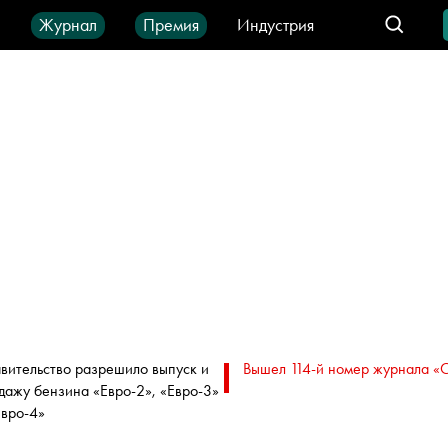
ы
Журнал
Премия
Индустрия
део
Город
IT-продукты
вительство разрешило выпуск и
Вышел 114-й номер журнала «
дажу бензина «Евро-2», «Евро-3»
Евро-4»