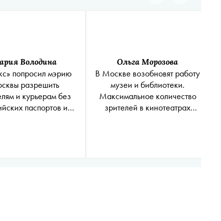
ария Володина
Ольга Морозова
кс» попросил мэрию
В Москве возобновят работу
сквы разрешить
музеи и библиотеки.
елям и курьерам без
Максимальное количество
ийских паспортов и
зрителей в кинотеатрах
полисов ОМС
увеличат
кцинироваться от
коронавируса