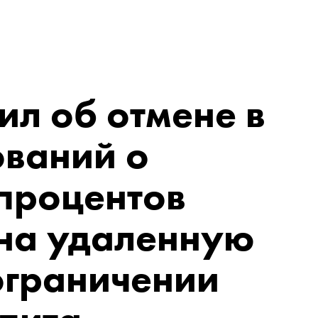
ил об отмене в
ований о
процентов
 на удаленную
ограничении