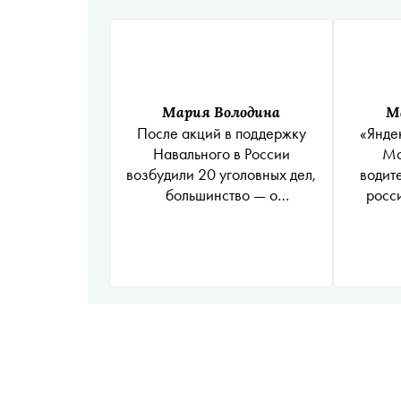
Мария Володина
М
После акций в поддержку
«Янде
Навального в России
Мо
возбудили 20 уголовных дел,
водит
большинство — о
росс
применении насилия к
представителю власти
ва