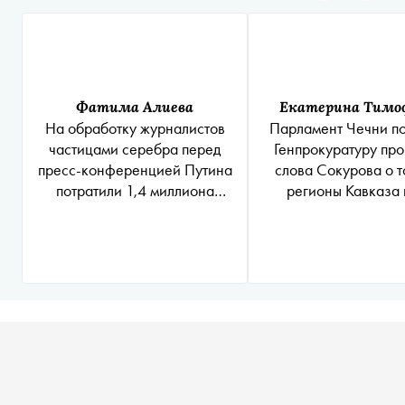
Фатима Алиева
Екатерина Тимо
На обработку журналистов
Парламент Чечни п
частицами серебра перед
Генпрокуратуру про
пресс-конференцией Путина
слова Сокурова о т
потратили 1,4 миллиона
регионы Кавказа
рублей
«отпустить» из Р