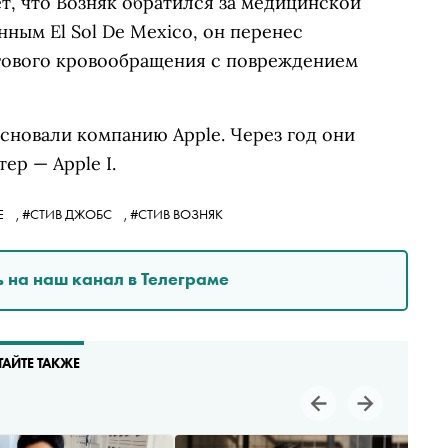
т, что Возняк обратился за медицинской
ным El Sol De Mexico, он перенес
гового кровообращения с повреждением
основали компанию Apple. Через год они
р — Apple I.
E
,
#СТИВ ДЖОБС
,
#СТИВ ВОЗНЯК
 на наш канал в Телеграме
ТАЙТЕ ТАКЖЕ