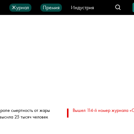
ы
Журнал
Премия
Индустрия
део
Город
IT-продукты
вропе смертность от жары
Вышел 114-й номер журнала «
высила 25 тысяч человек