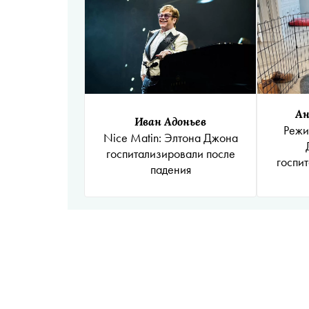
Ан
Иван Адоньев
Режи
Nice Matin: Элтона Джона
госпитализировали после
госпи
падения