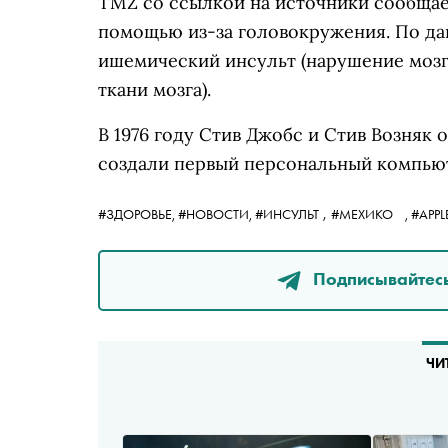
TMZ со ссылкой на источники сообщае
помощью из-за головокружения. По дан
ишемический инсульт (нарушение моз
ткани мозга).
В 1976 году Стив Джобс и Стив Возняк 
создали первый персональный компьюте
,
#ЗДОРОВЬЕ,
#НОВОСТИ,
#ИНСУЛЬТ
#МЕХИКО
,
#APPL
Подписывайтесь
ЧИ