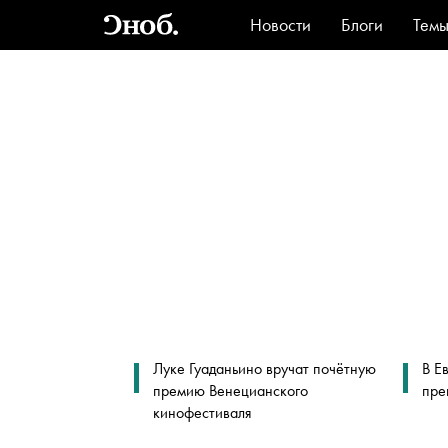
Новости
Блоги
Тем
Стиль
Ви
Луке Гуаданьино вручат почётную
В Е
премию Венецианского
пре
кинофестиваля