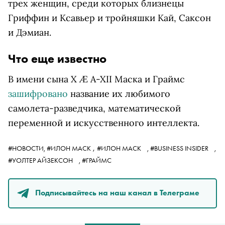
трех женщин, среди которых близнецы
Гриффин и Ксавьер и тройняшки Кай, Саксон
и Дэмиан.
Что еще известно
В имени сына X Æ A-XII Маска и Граймс
зашифровано
название их любимого
самолета-разведчика, математической
переменной и искусственного интеллекта.
,
#НОВОСТИ,
#ИЛОН МАСК
#ИЛОН МАСК
,
#BUSINESS INSIDER
,
#УОЛТЕР АЙЗЕКСОН
,
#ГРАЙМС
Подписывайтесь на наш канал в Телеграме