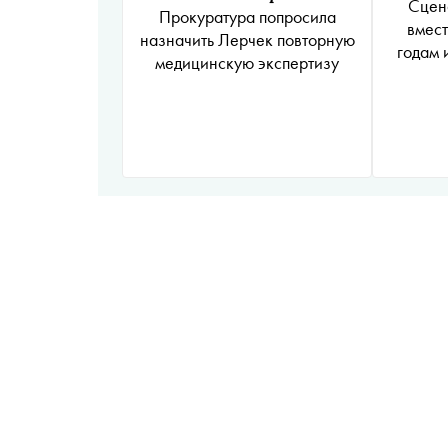
Сцен
Прокуратура попросила
вмест
назначить Лерчек повторную
годам 
медицинскую экспертизу