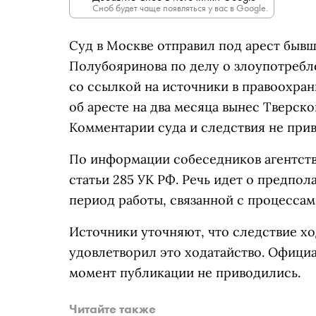
Сноб будет чаще появляться у вас в Google.
Суд в Москве отправил под арест быв
Полубояринова по делу о злоупотреб
со ссылкой на источники в правоохра
об аресте на два месяца вынес Тверск
Комментарии суда и следствия не при
По информации собеседников агентств,
статьи 285 УК РФ. Речь идет о предпо
период работы, связанной с процессам
Источники уточняют, что следствие хо
удовлетворил это ходатайство. Офици
момент публикации не приводились.
Читайте также