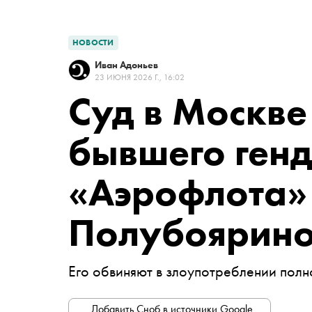
НОВОСТИ
Иван Адоньев
23 ИЮНЯ 2026 Г., 16:02
Суд в Москве
бывшего ген
«Аэрофлота»
Полубоярин
Его обвиняют в злоупотреблении пол
Добавить Сноб в источники Google