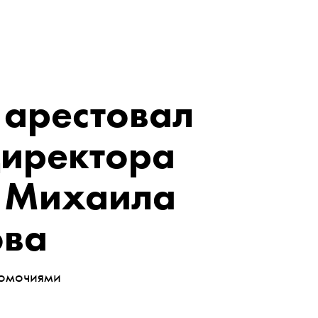
 арестовал
директора
 Михаила
ова
номочиями