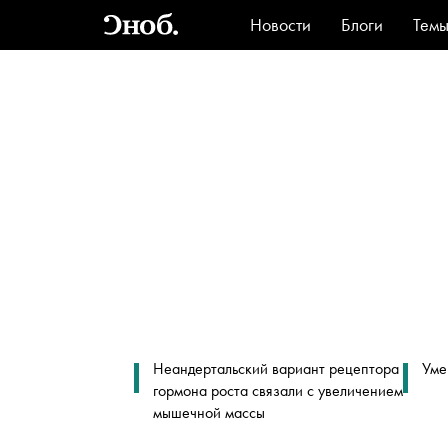
Новости
Блоги
Тем
Стиль
Ви
Неандертальский вариант рецептора
Уме
гормона роста связали с увеличением
мышечной массы