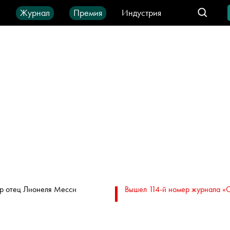
ы
Журнал
Премия
Индустрия
део
Город
IT-продукты
р отец Лионеля Месси
Вышел 114-й номер журнала «