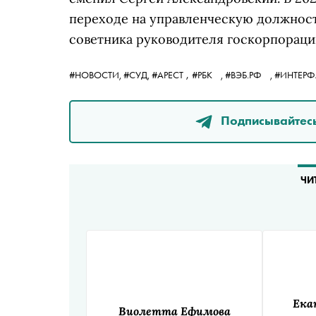
переходе на управленческую должность
советника руководителя госкорпораци
,
#НОВОСТИ,
#СУД,
#АРЕСТ
#РБК
,
#ВЭБ.РФ
,
#ИНТЕР
Подписывайтесь
ЧИ
Ека
Виолетта Ефимова