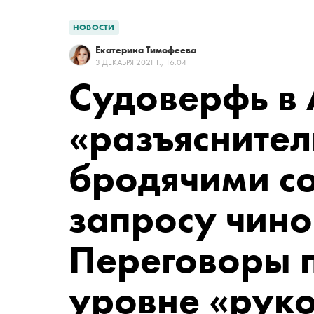
НОВОСТИ
Екатерина Тимофеева
3 ДЕКАБРЯ 2021 Г., 16:04
Судоверфь в 
«разъяснител
бродячими с
запросу чино
Переговоры 
уровне «рук