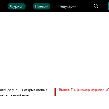
ы
Журнал
Премия
Индустрия
део
Город
IT-продукты
аиланде ученик открыл огонь в
Вышел 114-й номер журнала «
ле: есть погибшие