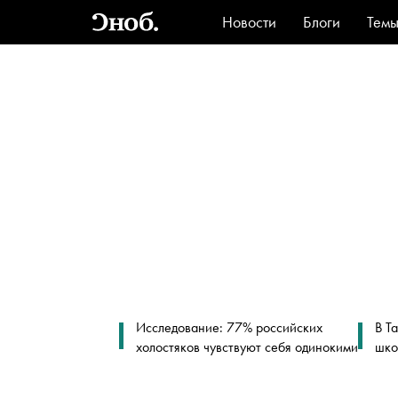
Новости
Блоги
Тем
Стиль
Ви
Исследование: 77% российских
В Т
холостяков чувствуют себя одинокими
шко