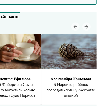
ТАЙТЕ ТАКЖЕ
летта Ефимова
Александра Копылова
 Фаберже и Caviar
В Израиле ребёнок
ery выпустили кольцо
повредил картину Магритта
ивам «Суда Париса»
шишкой