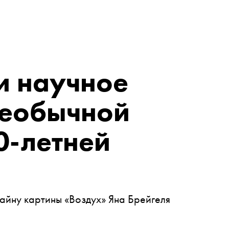
и научное
необычной
0-летней
тайну картины «Воздух» Яна Брейгеля