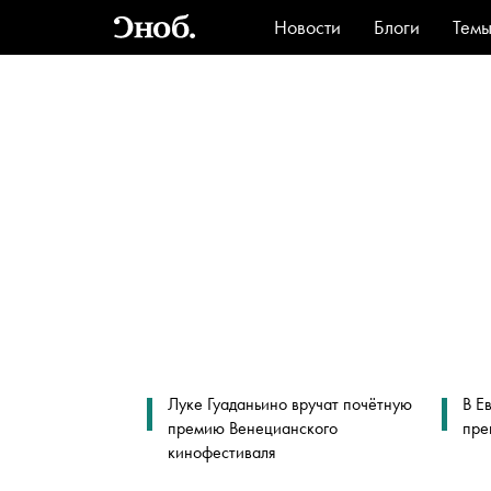
Новости
Блоги
Тем
Стиль
Ви
Луке Гуаданьино вручат почётную
В Е
премию Венецианского
пре
кинофестиваля