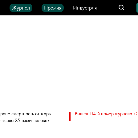
ы
Журнал
Премия
Индустрия
део
Город
IT-продукты
вропе смертность от жары
Вышел 114-й номер журнала «
высила 25 тысяч человек