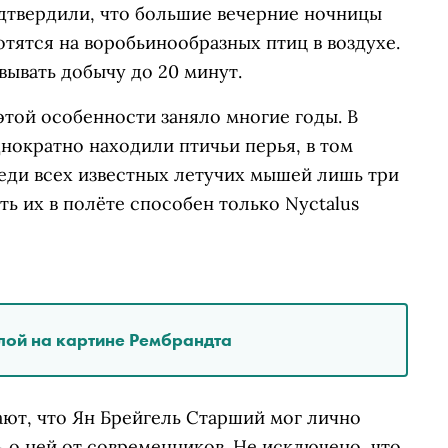
дтвердили, что большие вечерние ночницы
хотятся на воробьинообразных птиц в воздухе.
ывать добычу до 20 минут.
той особенности заняло многие годы. В
нократно находили птичьи перья, в том
реди всех известных летучих мышей лишь три
ть их в полёте способен только Nyctalus
лой на картине Рембрандта
ают, что Ян Брейгель Старший мог лично
 о ней от современников. Не исключено, что