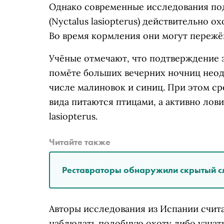
Однако современные исследования по
(Nyctalus lasiopterus) действительно о
Во время кормления они могут пережёв
Учёные отмечают, что подтверждение э
помёте больших вечерних ночниц неод
числе малиновок и синиц. При этом с
вида питаются птицами, а активно лови
lasiopterus.
Читайте также
Реставраторы обнаружили скрытый с
Авторы исследования из Испании счит
наблюдать подобную охоту либо узнать