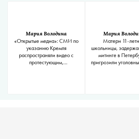
Мария Володина
Мария Володи
«Открытые медиа»: СМИ по
Матери 11-лет
указанию Кремля
школьницы, задержа
распространяли видео с
митинге в Петерб
протестующим,
пригрозили уголовн
замахнувшимся битой на
и ограничени
силовика
родительских п