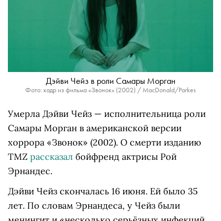
Дэйви Чейз в роли Самары Морган
Фото: кадр из фильма «Звонок» (2002) / MacDonald/Parkes
Умерла Дэйви Чейз — исполнительница роли
Самары Морган в американской версии
хоррора «Звонок» (2002). О смерти изданию
TMZ
рассказал
бойфренд актрисы Рой
Эрнандес.
Дэйви Чейз скончалась 16 июня. Ей было 35
лет. По словам Эрнандеса, у Чейз были
менингит и «несколько серьёзных инфекций