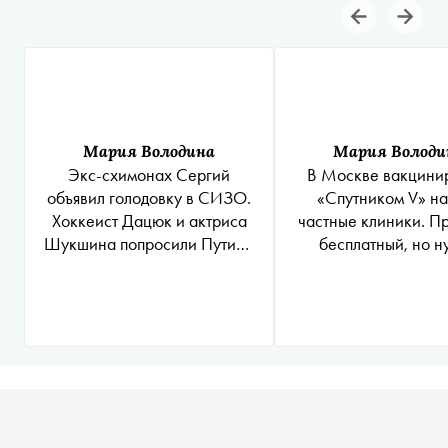
Мария Володина
Мария Володи
Экс-схимонах Сергий
В Москве вакцини
объявил голодовку в СИЗО.
«Спутником V» н
Хоккеист Дацюк и актриса
частные клиники. П
Шукшина попросили Путина
бесплатный, но н
разобраться с его
заплатить за пр
задержанием