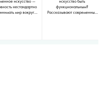
менное искусство —
искусство быть
овность нестандартно
функциональным?
инимать мир вокруг
Рассказывают современные
себя
художники