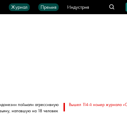
ы
Журнал
Премия
Индустрия
део
Город
IT-продукты
ндонезии поймали агрессивную
Вышел 114-й номер журнала «
зьяну, напавшую на 18 человек