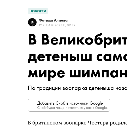
НОВОСТИ
Фатима Алиева
12 ЯНВАРЯ 2023 Г., 09:19
В Великобри
детеныш само
мире шимпан
По традиции зоопарка детеныша назов
Добавить Сноб в источники Google
Сноб будет чаще появляться у вас в Google.
В британском зоопарке Честера родил