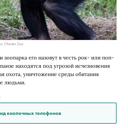
о: Chester Zoo
зоопарка его назовут в честь рок- или поп-
панзе находятся под угрозой исчезновения
ая охота, уничтожение среды обитания
е людьми.
»
енд кнопочных телефонов