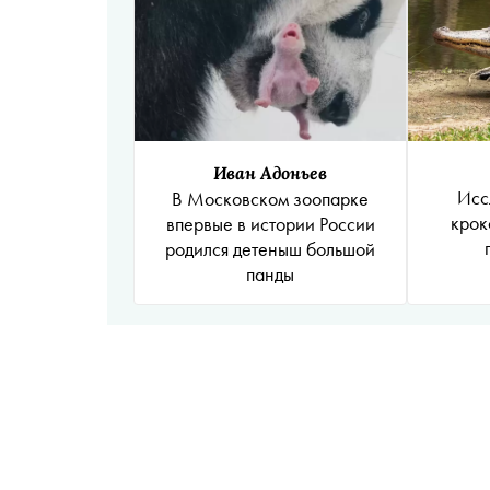
Иван Адоньев
Исс
В Московском зоопарке
крок
впервые в истории России
родился детеныш большой
панды