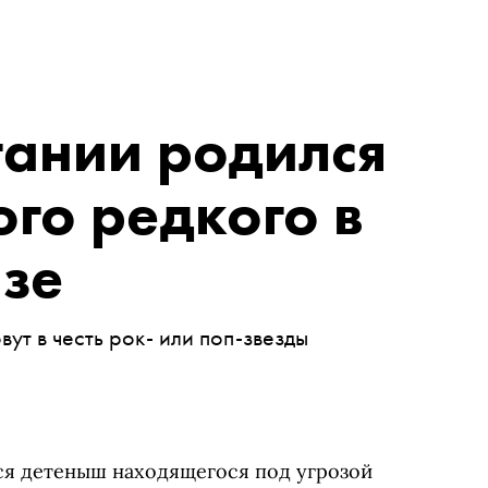
тании родился
го редкого в
зе
ут в честь рок- или поп-звезды
ся детеныш находящегося под угрозой