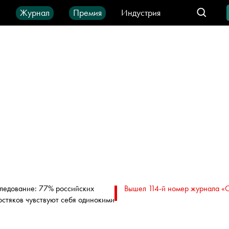
ы
Журнал
Премия
Индустрия
део
Город
IT-продукты
ледование: 77% российских
Вышел 114-й номер журнала «
остяков чувствуют себя одинокими