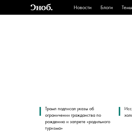
Новости
Блоги
Тем
Стиль
Ви
Трамп подписал указы об
Исс
ограничении гражданства по
хол
рождению и запрете «родильного
туризма»