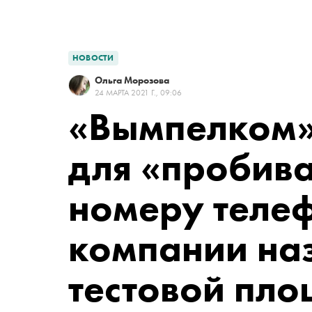
НОВОСТИ
Ольга Морозова
24 МАРТА 2021 Г., 09:06
«Вымпелком» 
для «пробив
номеру телеф
компании наз
тестовой пло