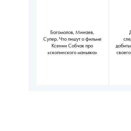
Богомолов, Минаев,
Супер. Что пишут о фильме
сле
Ксении Собчак про
добить
«скопинского маньяка»
своего
после п