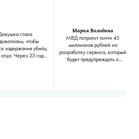
Мария Володина
Девушка стала
МВД потратит почти 45
дователем, чтобы
миллионов рублей на
ся задержания убийц
разработку сервиса, который
 отца. Через 23 года
будет предупреждать о
реступления у нее это
телефонных мошенниках
получилось