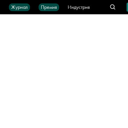
ы
Журнал
Премия
Индустрия
део
Город
IT-продукты