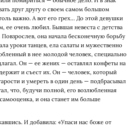
или помириться — обычное дело. И в знак
зать друг другу о своем самом большом
толь важно. А вот его грех… До этой девушки
ам, ее очень любил. Бывшая невеста с детства
 Повзрослев, она начала бесконечную борьбу
ала уроки танцев, ела салаты и мужественно
влюбленный в нее молодой человек, специально
длагал. Он — ее жених — оставлял конфеты на
держит и съест их. Он — человек, который
тарости и умереть в один день — подбрасывал
ал, что, будучи полной, его возлюбленная
т самооценка, и она станет им больше
жавшись. И добавила: «Упаси нас боже от