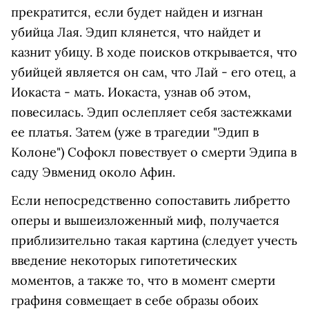
прекратится, если будет найден и изгнан
убийца Лая. Эдип клянется, что найдет и
казнит убицу. В ходе поисков открывается, что
убийцей является он сам, что Лай - его отец, а
Иокаста - мать. Иокаста, узнав об этом,
повесилась. Эдип ослепляет себя застежками
ее платья. Затем (уже в трагедии "Эдип в
Колоне") Софокл повествует о смерти Эдипа в
саду Эвменид около Афин.
Если непосредственно сопоставить либретто
оперы и вышеизложенный миф, получается
приблизительно такая картина (следует учесть
введение некоторых гипотетических
моментов, а также то, что в момент смерти
графиня совмещает в себе образы обоих