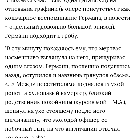
отпевания графини (в опере присутствует как
кошмарное воспоминание Германа, в повести
- отдельный довольно большой эпизод).
Германн подходит к гробу.
"В эту минуту показалось ему, что мертвая
насмешливо взглянула на него, прищуривая
одним глазом. Германн, поспешно подавшись
назад, оступился и навзничь грянулся обземь.
<...> Между посетителями поднялся глухой
ропот, а худощавый камергер, близкий
родственник покойницы (курсив мой - М.А.),
шепнул на ухо стоящему подле него
англичанину, что молодой офицер ее
побочный сын, на что англичанин отвечал
холодно: "Oh?"