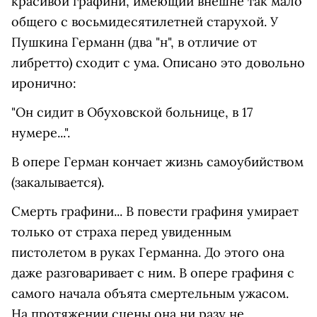
красивой графини, имеющий внешне так мало
общего с восьмидесятилетней старухой. У
Пушкина Германн (два "н", в отличие от
либретто) сходит с ума. Описано это довольно
иронично:
"Он сидит в Обуховской больнице, в 17
нумере...".
В опере Герман кончает жизнь самоубийством
(закалывается).
Смерть графини... В повести графиня умирает
только от страха перед увиденным
пистолетом в руках Германна. До этого она
даже разговаривает с ним. В опере графиня с
самого начала объята смертельным ужасом.
На протяжении сцены она ни разу не