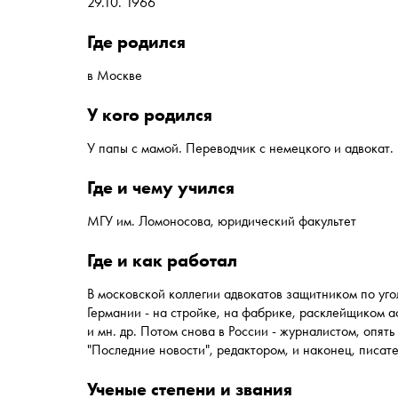
29.10. 1966
где родился
в Москве
у кого родился
У папы с мамой. Переводчик с немецкого и адвокат.
где и чему учился
МГУ им. Ломоносова, юридический факультет
где и как работал
В московской коллегии адвокатов защитником по уг
Германии - на стройке, на фабрике, расклейщиком 
и мн. др. Потом снова в России - журналистом, опят
"Последние новости", редактором, и наконец, писат
ученые степени и звания