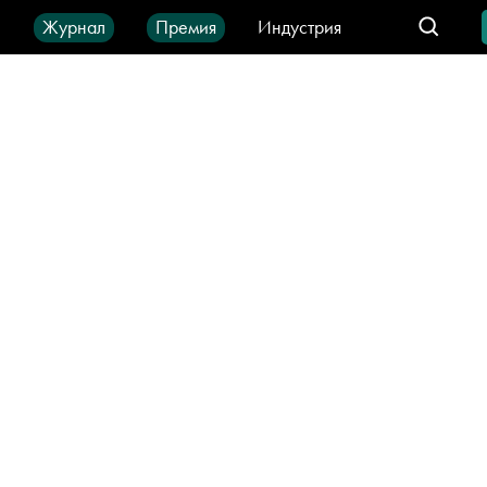
ы
Журнал
Премия
Индустрия
део
Город
IT-продукты