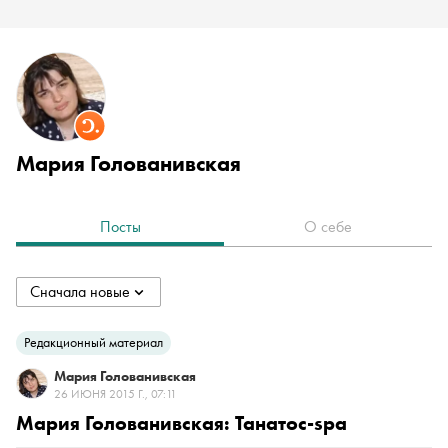
Мария Голованивская
Посты
О себе
Сначала новые
collapsed
Сначала новые
Редакционный материал
Мария Голованивская
Сначала старые
26 ИЮНЯ 2015 Г., 07:11
Мария Голованивская: Танатос-spa
По популярности