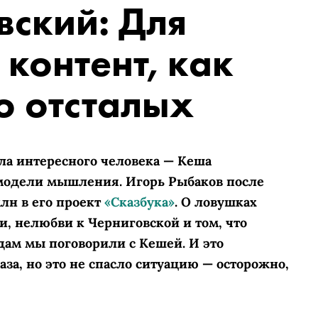
вский: Для
 контент, как
о отсталых
ела интересного человека — Кеша
 модели мышления. Игорь Рыбаков после
млн в его проект
«Сказбука»
. О ловушках
, нелюбви к Черниговской и том, что
дам мы поговорили с Кешей. И это
за, но это не спасло ситуацию — осторожно,