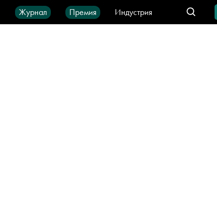
ы
Журнал
Премия
Индустрия
део
Город
IT-продукты