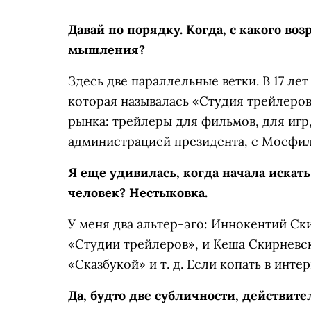
Давай по порядку. Когда, с какого во
мышления?
Здесь две параллельные ветки. В 17 ле
которая называлась «Студия трейлеро
рынка: трейлеры для фильмов, для игр,
администрацией президента, с Мосфил
Я еще удивилась, когда начала искать
человек? Нестыковка.
У меня два альтер-эго: Иннокентий С
«Студии трейлеров», и Кеша Скирневск
«Сказбукой» и т. д. Если копать в инте
Да, будто две субличности, действит