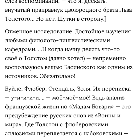
слёз воспоминаний, — что я, дескать,
внучатый праправнук двоюродного брата Льва
Толстого… Но нет. Шутки в сторону.]
Отменное исследование. Достойное изучения
любыми филолого-лингвистическими
кафедрами. …И когда начну делать что-то
своё о Толстом (давно хотел) — непременно
воспользуюсь вещью Басинского как одним из
источников. Обязательно!
Буйле, Флобер, Стендаль, Золя. Их переписка
— у-и-и-и-и…. — моё-моё-моё! Ведь анализ
французской жизни по «Мадам Бовари» — это
предубеждение русских снов из «Войны и
мира». Где Толстой с флоберовскими
аллюзиями переплетается с набоковскими —